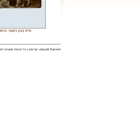
חיה כהן וינטר, הינ
etsuv
Gal-net
&
כל הזכויות שמורות לאירגון יוצאי פינסק בישראל © 2006 | site by: