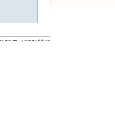
etsuv
Gal-net
&
כל הזכויות שמורות לאירגון יוצאי פינסק בישראל © 2006 | site by: