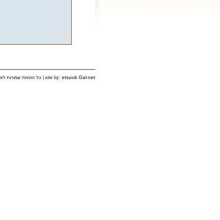
etsuv
Gal-net
&
כל הזכויות שמורות לאירגון יוצאי פינסק בישראל © 2006 | site by: