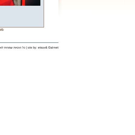
מר 
etsuv
Gal-net
&
כל הזכויות שמורות לאירגון יוצאי פינסק בישראל © 2006 | site by: